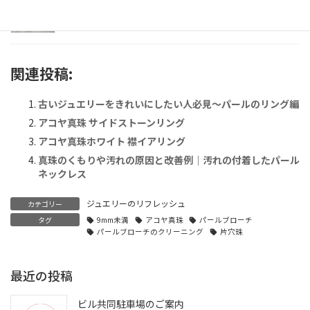
2024年7月22日
関連投稿:
古いジュエリーをきれいにしたい人必見〜パールのリング編
アコヤ真珠 サイドストーンリング
アコヤ真珠ホワイト 襟イアリング
真珠のくもりや汚れの原因と改善例｜汚れの付着したパール
ネックレス
ジュエリーのリフレッシュ
カテゴリー
タグ
9mm未満
アコヤ真珠
パールブローチ
パールブローチのクリーニング
片穴珠
最近の投稿
ビル共同駐車場のご案内