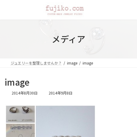
コ
ナ
ン
ビ
テ
ゲ
ン
ー
ツ
シ
へ
ョ
メディア
ス
ン
キ
に
ッ
移
プ
動
ジュエリーを整理しませんか？
image
image
image
最
2014年8月30日
2014年9月8日
終
更
新
日
時
: