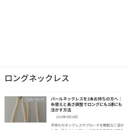
コ
ナ
ン
ビ
テ
ゲ
ン
ー
ツ
シ
へ
ョ
ブログ
ス
ン
キ
に
ッ
移
プ
動
ジュエリーを整理しませんか？
ブログ
ロングネックレス
ロングネックレス
パールネックレスを2本お持ちの方へ｜
ジュエリーのリペア
糸替えと長さ調整でロングにも2連にも
活かす方法
2019年4月18日
手持ちのネックレスやブローチを無駄なく活か